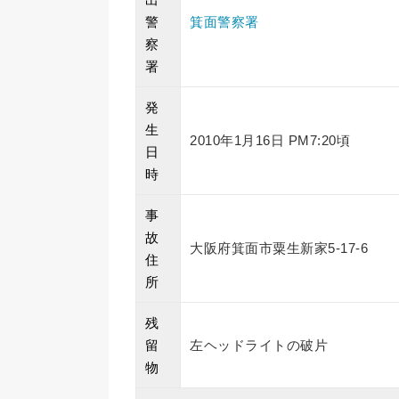
警
箕面警察署
察
署
発
生
2010年1月16日 PM7:20頃
日
時
事
故
大阪府箕面市粟生新家5-17-6
住
所
残
留
左ヘッドライトの破片
物