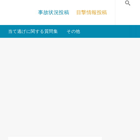
/crossmastery-3c/single_main.php
on line
13
事故状況投稿
目撃情報投稿
検
当て逃げに関する質問集
その他