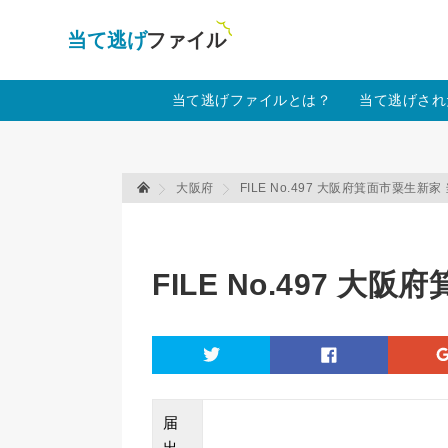
当て逃げファイル！
Warning
: Undefined array key "amp" in
/home
当て逃げファイルとは？
当て逃げされ
大阪府
FILE No.497 大阪府箕面市粟生新
当て逃げファイル 当て逃げファイル
FILE No.497 
twitter
facebook
届
出