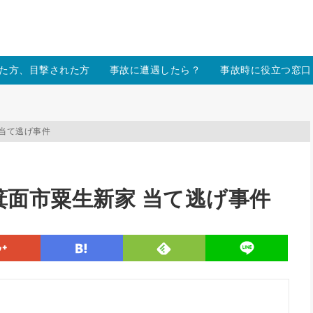
/xs157036/moon-cross.com/public_html/wp/wp-content/themes
た方、目撃された方
事故に遭遇したら？
事故時に役立つ窓口
家 当て逃げ事件
大阪府箕面市粟生新家 当て逃げ事件
line
google
hatena
feedly