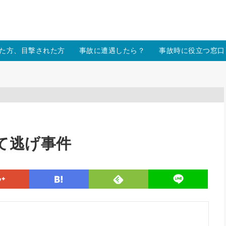
/xs157036/moon-cross.com/public_html/wp/wp-content/themes
た方、目撃された方
事故に遭遇したら？
事故時に役立つ窓口
て逃げ事件
line
google
hatena
feedly