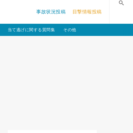
/crossmastery-3c/single_main.php
on line
13
事故状況投稿
目撃情報投稿
検
当て逃げに関する質問集
その他