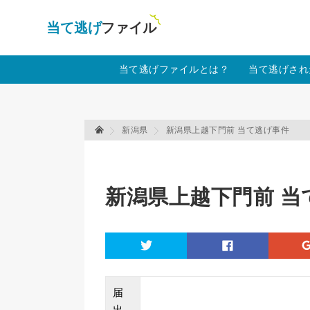
当て逃げファイル！
Warning
: Undefined array key "amp" in
/home
当て逃げファイルとは？
当て逃げされ
新潟県
新潟県上越下門前 当て逃げ事件
当て逃げファイル 当て逃げファイル
新潟県上越下門前 当
twitter
facebook
届
出