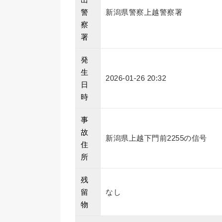
警
新潟県警察上越警察署
察
署
発
生
2026-01-26 20:32
日
時
事
故
新潟県上越下門前2255の信号
住
所
残
留
なし
物