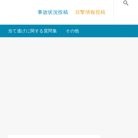
/crossmastery-3c/single_main.php
on line
13
事故状況投稿
目撃情報投稿
検
当て逃げに関する質問集
その他