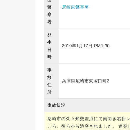
警
尼崎東警察署
察
署
発
生
2010年1月17日 PM1:30
日
時
事
故
兵庫県尼崎市東塚口町2
住
所
事故状況
尼崎市の久々知交差点にて南向き右折レ
ころ、後ろから追突されました。 追突