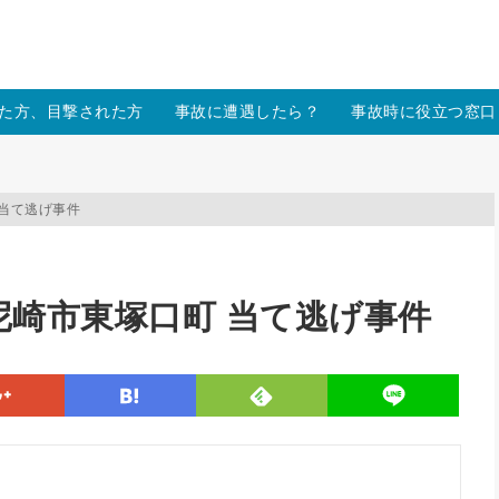
/xs157036/moon-cross.com/public_html/wp/wp-content/themes
た方、目撃された方
事故に遭遇したら？
事故時に役立つ窓口
町 当て逃げ事件
兵庫県尼崎市東塚口町 当て逃げ事件
line
google
hatena
feedly