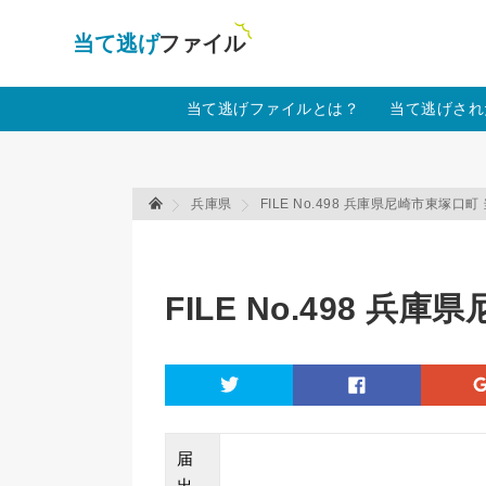
当て逃げファイル！
Warning
: Undefined array key "amp" in
/home
当て逃げファイルとは？
当て逃げされ
兵庫県
FILE No.498 兵庫県尼崎市東塚口
当て逃げファイル 当て逃げファイル
FILE No.498 
twitter
facebook
届
出