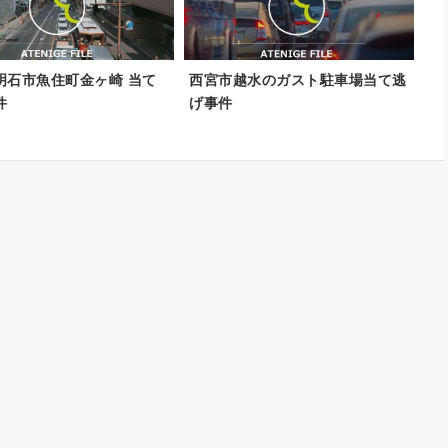
明石市魚住町金ヶ崎 当て
西宮市越水のガスト駐車場当て逃
件
げ事件