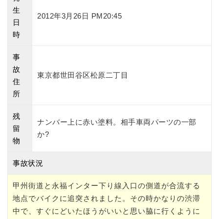
生
2012年3月26日 PM20:45
日
時
事
故
東京都世田谷区松原二丁目
住
所
残
ナンバー上に赤い塗料。相手車両パーツの一部
留
か?
物
事故状況
甲州街道と永福インター下り線入口の側道が合流する
地点でバイクに追突されました。その時かなりの渋滞
中で、すぐにどいたほうがいいと思い脇に行くように