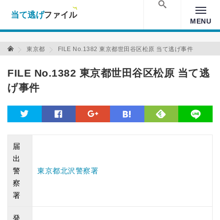
当て逃げファイル！
Warning
: Undefined array key "amp" in
/home/xs157036/moon-
cross.com/public_html/wp/wp-content/themes/crossmastery-
検索
MENU
3c/single_main.php
on line
13
当て逃げファイル 当て逃げファイル
東京都
FILE No.1382 東京都世田谷区松原 当て逃げ事件
FILE No.1382 東京都世田谷区松原 当て逃
げ事件
feedly
twitter
facebook
google
hatena
line
届
出
警
東京都北沢警察署
察
署
発