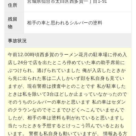
宮城県仙台市太白区西多賀一丁目1-91
住所
残留
相手の車と思われるシルバーの塗料
物
事故状況
午前12.00時頃西多賀のラーメン花月の駐車場に停め入
店し24分で店を出たところ停めていた車の助手席前に
ぶつけられ、逃げられていました 俺が入店したときか
ら先に出られた客は二人しかいず顔を私自身も見てい
ますが、現在警察は捜査中とのことです 私が駐車した
ときは私を除いて3台ほどしか止まっていなかったので
そのうちのシルバーの車かと思います 私の車はセダン
のクラウンなのでそこまでひどくへこんでいませんで
したが、相手の車は塗料も剥がれていると思いますし
当たったときを予想するとけっこう凹んでいるとおも
います。 警察も私自身も動いていますが、 情報ある方