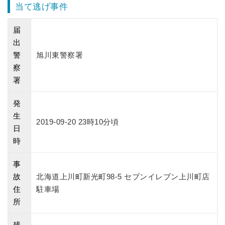
当て逃げ事件
届
出
警
旭川東警察署
察
署
発
生
2019-09-20 23時10分頃
日
時
事
故
北海道上川町新光町98-5 セブンイレブン上川町店
住
駐車場
所
残