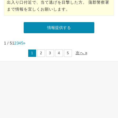
出入り口付近で、当て逃げを目撃した方。 蒲郡警察署
まで情報を宜しくお願いします。
1 / 5
1
2
3
4
5
»
次へ »
1
2
3
4
5