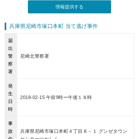
兵庫県尼崎市塚口本町 当て逃げ事件
届
出
警
尼崎北警察署
察
署
発
生
2018-02-15 午前9時ー午後１８時
日
時
事
故
兵庫県尼崎市塚口本町４丁目８－１ グンゼタウン
住
センターつかしん