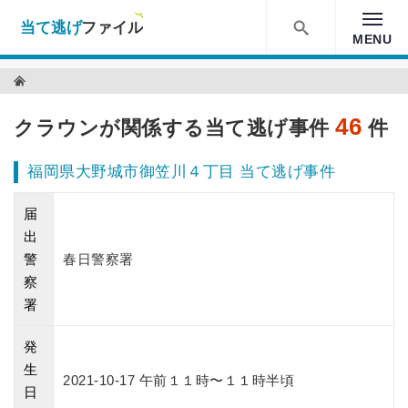
当て逃げファイル！
MENU
検索
当て逃げファイル TOP
46
クラウンが関係する当て逃げ事件
件
福岡県大野城市御笠川４丁目 当て逃げ事件
届
出
警
春日警察署
察
署
発
生
2021-10-17 午前１１時〜１１時半頃
日