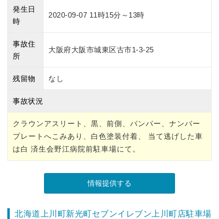
発生日
2020-09-07 11時15分～13時
時
事故住
大阪府大阪市城東区古市1-3-25
所
残留物
なし
事故状況
クラウンアスリート、黒、前側、バンパー、ナンバー
プレートへこみあり、白色塗装付着、 当て逃げした車
は白 済生会野江病院前駐車場にて。
北海道上川町新光町セブンイレブン上川町店駐車場