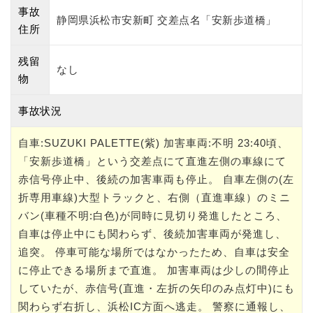
事故
静岡県浜松市安新町 交差点名「安新歩道橋」
住所
残留
なし
物
事故状況
自車:SUZUKI PALETTE(紫) 加害車両:不明 23:40頃、
「安新歩道橋」という交差点にて直進左側の車線にて
赤信号停止中、後続の加害車両も停止。 自車左側の(左
折専用車線)大型トラックと、右側（直進車線）のミニ
バン(車種不明:白色)が同時に見切り発進したところ、
自車は停止中にも関わらず、後続加害車両が発進し、
追突。 停車可能な場所ではなかったため、自車は安全
に停止できる場所まで直進。 加害車両は少しの間停止
していたが、赤信号(直進・左折の矢印のみ点灯中)にも
関わらず右折し、浜松IC方面へ逃走。 警察に通報し、