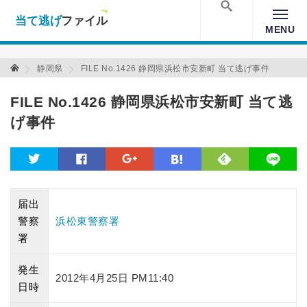
当て逃げファイル！
Warning
: Undefined array key "amp" in
/home/xs157036/moon-
cross.com/public_html/wp/wp-content/themes/crossmastery-
検索
MENU
3c/single_main.php
on line
13
当て逃げファイル 当て逃げファイル
静岡県
FILE No.1426 静岡県浜松市安新町 当て逃げ事件
FILE No.1426 静岡県浜松市安新町 当て逃
げ事件
feedly
twitter
facebook
google
hatena
line
届出
警察
浜松東警察署
署
発生
2012年4月25日 PM11:40
日時