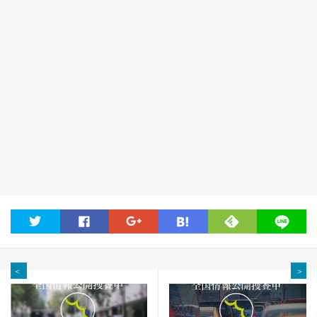
feedly
twitter
facebook
google
hatena
line
＜
＞