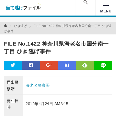
当て逃げファイル！
Warning
: Undefined array key "amp" in
/home/xs157036/moon-
cross.com/public_html/wp/wp-content/themes/crossmastery-
検索
MENU
3c/single_main.php
on line
13
当て逃げファイル 当て逃げファイル
ひき逃げ
FILE No.1422 神奈川県海老名市国分南一丁目 ひき逃
げ事件
FILE No.1422 神奈川県海老名市国分南一
丁目 ひき逃げ事件
feedly
twitter
facebook
google
hatena
line
届出警
海老名警察署
察署
発生日
2012年4月24日 AM8:15
時