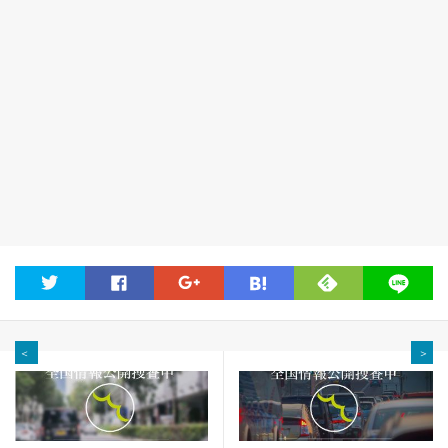
feedly
twitter
facebook
google
hatena
line
＜
＞