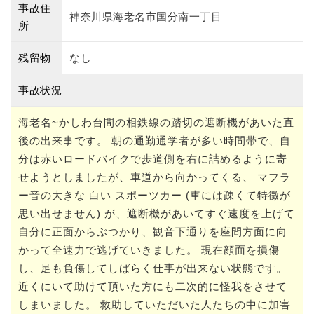
事故住
神奈川県海老名市国分南一丁目
所
残留物
なし
事故状況
海老名~かしわ台間の相鉄線の踏切の遮断機があいた直
後の出来事です。 朝の通勤通学者が多い時間帯で、自
分は赤いロードバイクで歩道側を右に詰めるように寄
せようとしましたが、車道から向かってくる、 マフラ
ー音の大きな 白い スポーツカー (車には疎くて特徴が
思い出せません) が、遮断機があいてすぐ速度を上げて
自分に正面からぶつかり、観音下通りを座間方面に向
かって全速力で逃げていきました。 現在顔面を損傷
し、足も負傷してしばらく仕事が出来ない状態です。
近くにいて助けて頂いた方にも二次的に怪我をさせて
しまいました。 救助していただいた人たちの中に加害