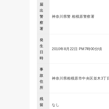
届
出
警
神奈川県警 相模原警察署
察
署
発
生
2010年8月22日 PM7時00分頃
日
時
事
故
神奈川県相模原市中央区並木3丁目
住
所
残
留
なし