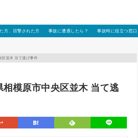
/xs157036/moon-cross.com/public_html/wp/wp-content/themes
た方、目撃された方
事故に遭遇したら？
事故時に役立つ窓口
市中央区並木 当て逃げ事件
神奈川県相模原市中央区並木 当て逃
line
google
hatena
feedly