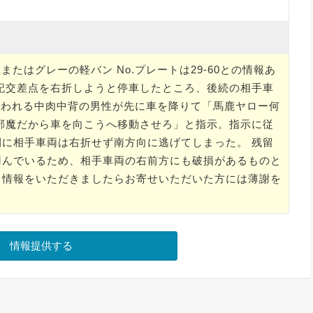
またはグレーの軽バン No.プレートは29-60との情報あ
記交差点を右折しようと停車したところ、後続の相手車
と思われる中肉中背の男性が先に車を降りて「馬鹿ヤロー何
邪魔だから車を向こうへ移動させろ」と指示。指示に従
に相手車両は右折せず南方向に逃げてしまった。 残留
凹んでいるため、相手車両の右前方にも破損があるものと
る情報をいただきましたらお寄せいただいた方には薄謝を