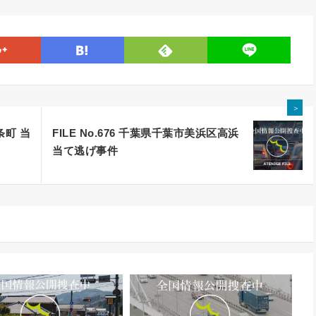
line
google
hatena
feedly
＞
条町 当
FILE No.676 千葉県千葉市美浜区高浜
当て逃げ事件