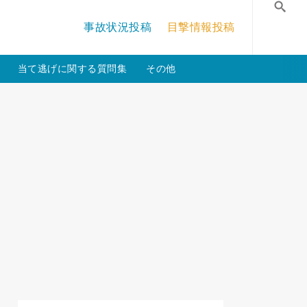
/crossmastery-3c/single_main.php
on line
13
事故状況投稿
目撃情報投稿
検
当て逃げに関する質問集
その他