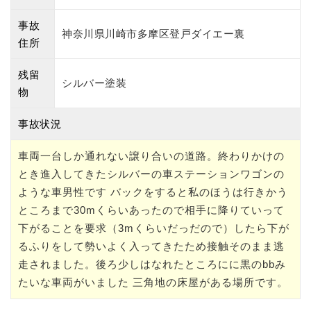
事故
神奈川県川崎市多摩区登戸ダイエー裏
住所
残留
シルバー塗装
物
事故状況
車両一台しか通れない譲り合いの道路。終わりかけの
とき進入してきたシルバーの車ステーションワゴンの
ような車男性です バックをすると私のほうは行きかう
ところまで30mくらいあったので相手に降りていって
下がることを要求（3mくらいだっだので）したら下が
るふりをして勢いよく入ってきたため接触そのまま逃
走されました。後ろ少しはなれたところにに黒のbbみ
たいな車両がいました 三角地の床屋がある場所です。