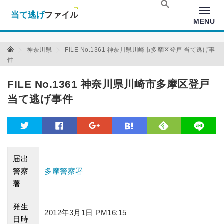
当て逃げファイル！
Warning
: Undefined array key "amp" in
/home/xs157036/moon-
cross.com/public_html/wp/wp-content/themes/crossmastery-
検索
MENU
3c/single_main.php
on line
13
当て逃げファイル 当て逃げファイル
神奈川県
FILE No.1361 神奈川県川崎市多摩区登戸 当て逃げ事
件
FILE No.1361 神奈川県川崎市多摩区登戸
当て逃げ事件
feedly
twitter
facebook
google
hatena
line
届出
警察
多摩警察署
署
発生
2012年3月1日 PM16:15
日時