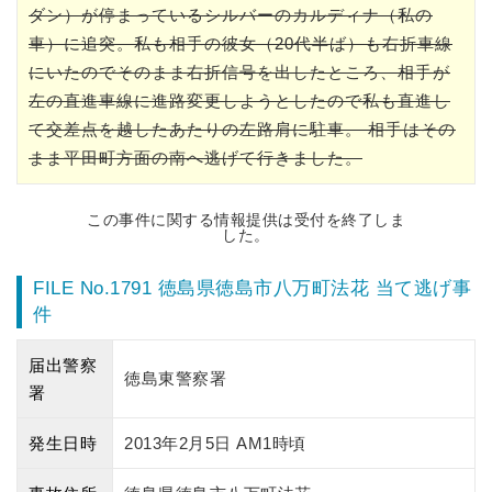
ダン）が停まっているシルバーのカルディナ（私の
車）に追突。私も相手の彼女（20代半ば）も右折車線
にいたのでそのまま右折信号を出したところ、相手が
左の直進車線に進路変更しようとしたので私も直進し
て交差点を越したあたりの左路肩に駐車。 相手はその
まま平田町方面の南へ逃げて行きました。
この事件に関する情報提供は受付を終了しま
した。
FILE No.1791 徳島県徳島市八万町法花 当て逃げ事
件
届出警察
徳島東警察署
署
発生日時
2013年2月5日 AM1時頃