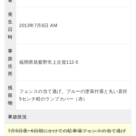
署
発
生
2013年7月6日 AM
日
時
事
故
福岡県筑紫野市上古賀112-5
住
所
残
フェンスの当て逃げ。ブルーの塗装付着と丸い直径
留
5センチ程のランプカバー（赤）
物
事故状況
7月5日夜~6日朝にかけての駐車場フェンスの当て逃げ