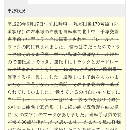
事故状況
平成23年6月17日午前11時頃， 私が国道170号線（外
環状線）の左車線の左側を自転車で北上中、千塚交差
点手前で中型トラックに幅寄せされガードレールとト
ラックの間に挟まれました。 信号は赤だったのでトラ
ックはそのまま停車、幸わい私は外傷はなく、歩けた
ので運転席まで行き、運転手にトラックとガードレー
ルに挟まれたことを伝え、100mほど先の広い路側帯へ
停車する様、促しました。運転手にも了解をもらいま
いたが、信号がかわった瞬間、そのまま北の方へ逃げ
られてしまいました。 覚えているのは白いキャビンに
白い平ボディ、ナンバーは0755、後ろのあおり（扉）
の中心に紺色で五角形（中に細い線で五角形を結ぶ様
に 大 の文字）のマークがありました。運転手は男で髪
が短く30歳前後だったと思います。 たまたま私に怪我
がなかったとはいえ、接触したことを解っていながら