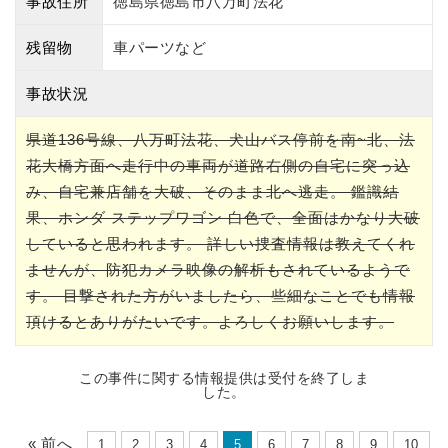
事故住所
徳島県徳島市八万町法花
残留物
車パーツなど
事故状況
県道136号線、八万町法花、犬山バス停前を南~北、法
花大橋方面へ走行中の車両が道路右側の自宅に突っ込
み、自宅兼店舗を大破、そのまま北へ逃走。 鑑識結
果、ホンダ ステップワゴン 白色で、全面はかなり大破
していると思われます。 詳しい捜査情報は教えてくれ
ませんが、防犯カメラ映像の解析もされているようで
す。 目撃された方がいましたら、些細なことでも情報
頂けるとありがたいです。よろしくお願いします。
この事件に関する情報提供は受付を終了しま
した。
« 前へ
1
2
3
4
5
6
7
8
9
10