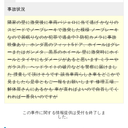
事故状況
隣家の壁に激突後に車両パジェロに当て逃げ かなりの
スピードでノーブレーキで激突した模様 ノーブレーキ
なので居眠りなのか犯罪で逃走中? 防犯カメラに事故
映像あり、ホンダ黒のフィット5ドア、ホイールはグレ
ーまたはガンメタ、黒系のホイール 壁に激突時にホイ
ールとタイヤにもダメージがあると思います ミラーや
ガラス片、ヘッドライトの破片などを警察に届けまし
た 捜査して頂けそうです 該当車両らしき車をどこかで
見ましたら是非ともご一報をお願いします 修理工場、
解体屋さんにあるかも 車が直ればよいので自首してく
れれば一番良いのですが
この事件に関する情報提供は受付を終了しま
した。