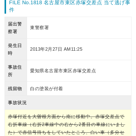
FILE No.1818 名古屋市東区赤塚交差点 当て逃げ事
件
届出警
東警察署
察署
発生日
2013年2月27日 AM11:25
時
事故住
愛知県名古屋市東区赤塚交差点
所
残留物
白の塗装が付着
事故状況
赤塚付近を大曽根方面から南に移動中。赤塚交差点で
右折車線（右折2車線中の右から2番目の車線にいまし
た）で赤信号待ちをしていたところ、白い車（多分セ