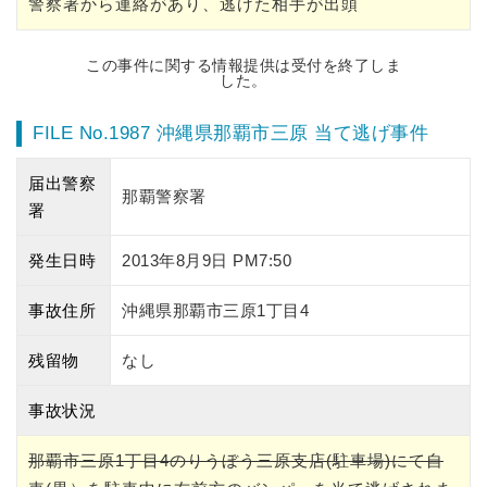
警察署から連絡があり、逃げた相手が出頭
この事件に関する情報提供は受付を終了しま
した。
FILE No.1987 沖縄県那覇市三原 当て逃げ事件
届出警察
那覇警察署
署
発生日時
2013年8月9日 PM7:50
事故住所
沖縄県那覇市三原1丁目4
残留物
なし
事故状況
那覇市三原1丁目4のりうぼう三原支店(駐車場)にて自