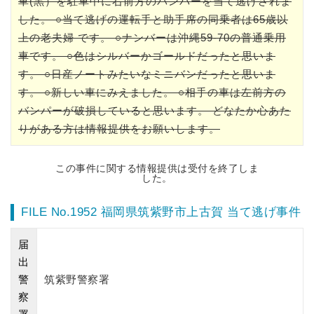
車(黒）を駐車中に右前方のバンパーを当て逃げされま
した。 ○当て逃げの運転手と助手席の同乗者は65歳以
上の老夫婦 です。 ○ナンバーは沖縄59-70の普通乗用
車です。 ○色はシルバーかゴールドだったと思いま
す。 ○日産ノートみたいなミニバンだったと思いま
す。 ○新しい車にみえました。 ○相手の車は左前方の
バンパーが破損していると思います。 どなたか心あた
りがある方は情報提供をお願いします。
この事件に関する情報提供は受付を終了しま
した。
FILE No.1952 福岡県筑紫野市上古賀 当て逃げ事件
届
出
警
筑紫野警察署
察