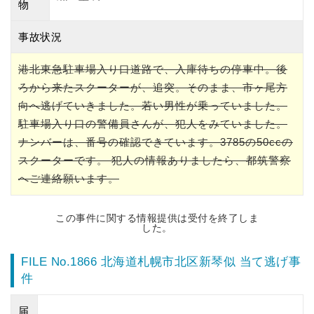
物
事故状況
港北東急駐車場入り口道路で、入庫待ちの停車中。後
ろから来たスクーターが、追突。そのまま、市ヶ尾方
向へ逃げていきました。若い男性が乗っていました。
駐車場入り口の警備員さんが、犯人をみていました。
ナンバーは、番号の確認できています。3785の50ccの
スクーターです。 犯人の情報ありましたら、都筑警察
へご連絡願います。
この事件に関する情報提供は受付を終了しま
した。
FILE No.1866 北海道札幌市北区新琴似 当て逃げ事
件
届