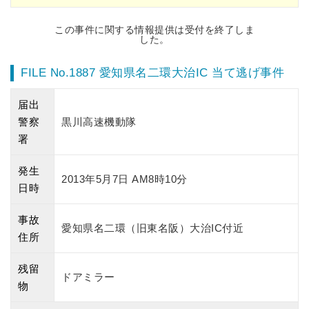
この事件に関する情報提供は受付を終了しま
した。
FILE No.1887 愛知県名二環大治IC 当て逃げ事件
届出
警察
黒川高速機動隊
署
発生
2013年5月7日 AM8時10分
日時
事故
愛知県名二環（旧東名阪）大治IC付近
住所
残留
ドアミラー
物