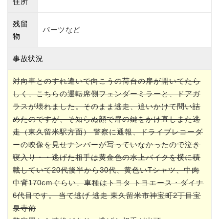
住所
残留
パーツなど
物
事故状況
対向車とのすれ違いで向こうの荷台の扉が開いてたら
しく、こちらの運転席側フェンダーミラーと、ドアガ
ラスが壊れました。そのまま逃走、追いかけて問い詰
めたのですが、そ知らぬ顔で扉の鍵をかけ直しまた逃
走（東久留米駅方面） 警察に通報、ドライブレコーダ
ーの映像を見せナンバーが写っていなかったので泣き
寝入り・・逃げた相手は黄金色の水上バイクを横に積
載していて20代後半から30代、黄色いTシャツ、中肉
中背170cmぐらい、車種はトヨタ トヨエース・ダイナ
6代目です。 当て逃げ 逃走 東久留米市神宝町2丁目宝
泉寺前