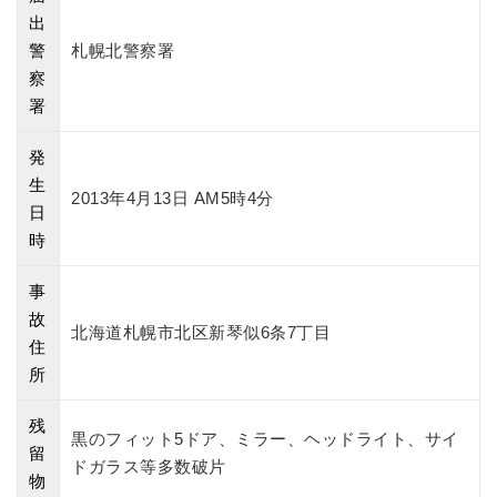
出
警
札幌北警察署
察
署
発
生
2013年4月13日 AM5時4分
日
時
事
故
北海道札幌市北区新琴似6条7丁目
住
所
残
黒のフィット5ドア、ミラー、ヘッドライト、サイ
留
ドガラス等多数破片
物