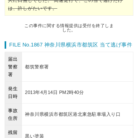
人に口無しでした。 高速走行で、この当て逃げだけ
は、許しがたいです。
この事件に関する情報提供は受付を終了しま
した。
FILE No.1867 神奈川県横浜市都筑区 当て逃げ事件
届出
警察
都筑警察署
署
発生
2013年4月14日 PM2時40分
日時
事故
神奈川県横浜市都筑区港北東急駐車場入り口
住所
残留
黒い塗装