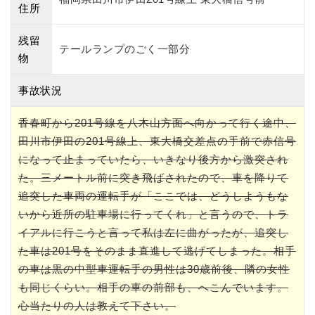
住所
残留
テールランプのごく一部分
物
事故状況
香春町から201号線を八木山方面へ向かって行く途中、
田川市伊田の201号線上、東大橋交差点の手前で赤信号
になって止まっていたら、いきなり後方から激突され
た。三メートル前に突き飛ばされたので、車を降りて
追突した車両の運転手が「ここでは、どうしようもな
いから近所の駐車場に行ってくれ」と言うので、トラ
イアルに行こうと言って私は左に曲がったが、追突し
た車は201号をそのまま直進して逃げてしまった。相手
の車は黒の中型車運転手の男性は30歳前後、隣の女性
も同じくらい。相手の車の前部も、へこんでいます。
心当たりの人は教えて下さい。