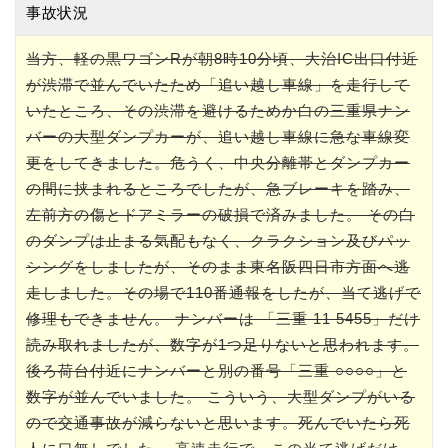
事故状況
当方、軽の黒ワゴンRが朝8時10分頃、大治IC出口付近
が渋滞で並んでいたため「追い越し車線」を走行して
いたところ、その渋滞を避けるためか白の三重県ナン
バーの大型ダンプカーが、追い越し車線に急な車線変
更をしてきました。危うく、中央分離帯とダンプカー
の間に挟まれるところでしたが、急ブレーキを踏み、
左前方の傷とドアミラーの破損で済みました。 その白
のダンプは止まる気配もなく、クラクション及びパッ
シングをしましたが、そのまま東名阪四日市方面へ逃
走しました。その場で110番通報をしたが、当て逃げで
修理もできません。 ナンバーは 「三重 11 5455」だけ
読み取れましたが、数字が1つ足りないと思われます。
後ろ荷台付近にナンバーと別の番号「三重 ○○○○」と
数字が並んでいました。 こういう、大型ダンプがいる
ので交通事故が減らないと思います。死んでいたら死