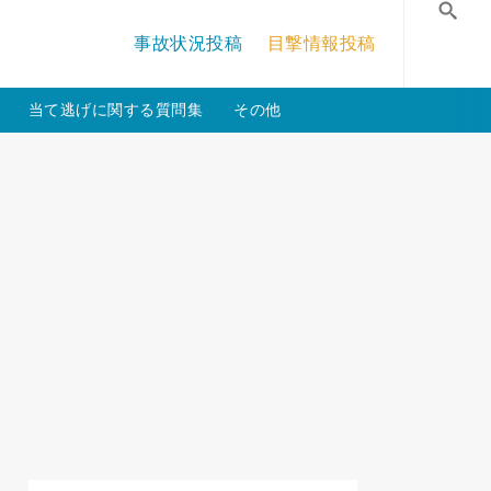
/crossmastery-3c/single_main.php
on line
13
事故状況投稿
目撃情報投稿
検
当て逃げに関する質問集
その他