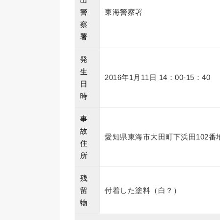
警
東海警察署
察
署
発
生
2016年1月11日 14：00-15：40
日
時
事
故
愛知県東海市大田町下浜田102
住
所
残
留
付着した塗料（白？）
物