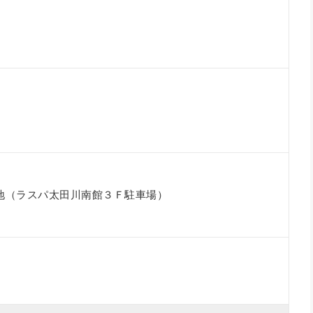
番地（ラスパ太田川南館３Ｆ駐車場）