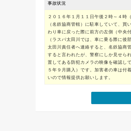
事故状況
２０１６年１月１１日午後２時～４時
（名鉄協商管轄）に駐車していて、買
わり車に戻った際に前方の左側（中央
（ラスパ太田川では、車に乗る際に後
太田川責任者へ連絡すると、名鉄協商
すると言われたが、警察にしか見せら
置してある防犯カメラの映像を確認し
５年９月購入）です。加害者の車は付
いので情報提供お願いします。