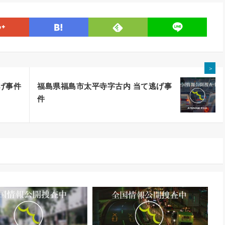
line
google
hatena
feedly
＞
げ事件
福島県福島市太平寺字古内 当て逃げ事
件