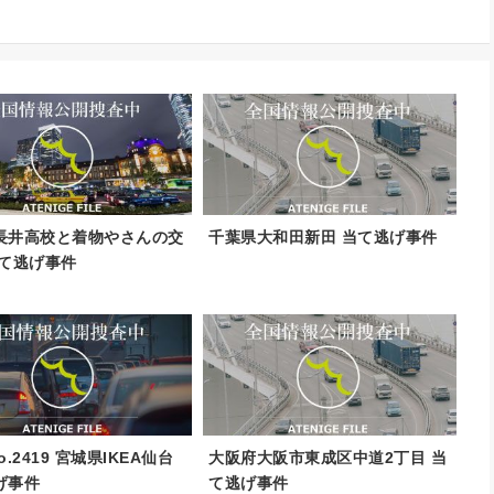
長井高校と着物やさんの交
千葉県大和田新田 当て逃げ事件
当て逃げ事件
No.2419 宮城県IKEA仙台
大阪府大阪市東成区中道2丁目 当
げ事件
て逃げ事件