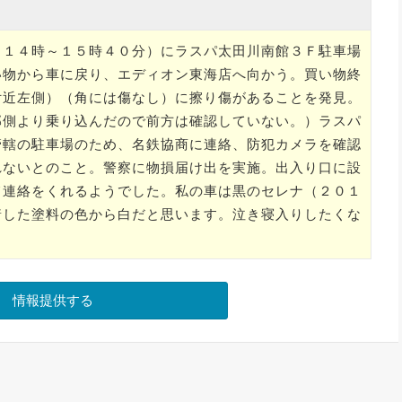
（１４時～１５時４０分）にラスパ太田川南館３Ｆ駐車場
い物から車に戻り、エディオン東海店へ向かう。買い物終
付近左側）（角には傷なし）に擦り傷があることを発見。
部側より乗り込んだので前方は確認していない。）ラスパ
管轄の駐車場のため、名鉄協商に連絡、防犯カメラを確認
れないとのこと。警察に物損届け出を実施。出入り口に設
て連絡をくれるようでした。私の車は黒のセレナ（２０１
着した塗料の色から白だと思います。泣き寝入りしたくな