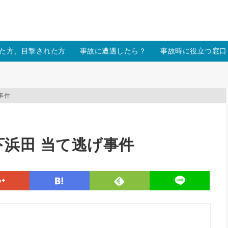
/xs157036/moon-cross.com/public_html/wp/wp-content/themes
た方、目撃された方
事故に遭遇したら？
事故時に役立つ窓口
事件
浜田 当て逃げ事件
line
google
hatena
feedly