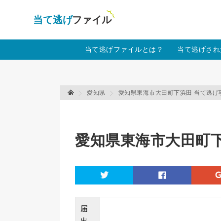
当て逃げファイル！
Warning
: Undefined array key "amp" in
/home
当て逃げファイルとは？
当て逃げされ
愛知県
愛知県東海市大田町下浜田 当て逃げ
当て逃げファイル 当て逃げファイル
愛知県東海市大田町下
twitter
facebook
届
出