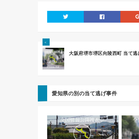
twitter
facebook
＜
大阪府堺市堺区向陵西町 当て逃
愛知県の別の当て逃げ事件