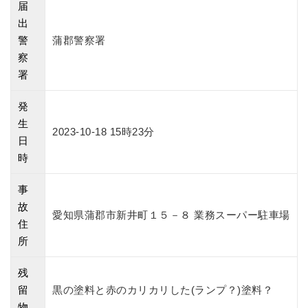
届
出
警
蒲郡警察署
察
署
発
生
2023-10-18 15時23分
日
時
事
故
愛知県蒲郡市新井町１５－８ 業務スーパー駐車場
住
所
残
留
黒の塗料と赤のカリカリした(ランプ？)塗料？
物