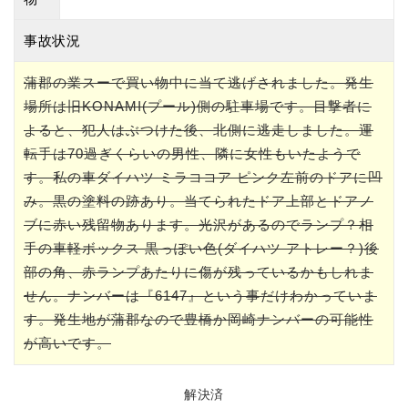
事故状況
蒲郡の業スーで買い物中に当て逃げされました。発生
場所は旧KONAMI(プール)側の駐車場です。目撃者に
よると、犯人はぶつけた後、北側に逃走しました。運
転手は70過ぎくらいの男性、隣に女性もいたようで
す。私の車ダイハツ ミラココア ピンク左前のドアに凹
み。黒の塗料の跡あり。当てられたドア上部とドアノ
ブに赤い残留物あります。光沢があるのでランプ？相
手の車軽ボックス 黒っぽい色(ダイハツ アトレー？)後
部の角、赤ランプあたりに傷が残っているかもしれま
せん。ナンバーは『6147』という事だけわかっていま
す。発生地が蒲郡なので豊橋か岡崎ナンバーの可能性
が高いです。
解決済