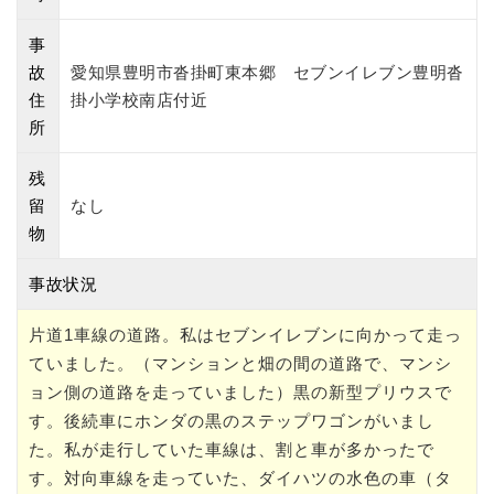
事
故
愛知県豊明市沓掛町東本郷 セブンイレブン豊明沓
住
掛小学校南店付近
所
残
留
なし
物
事故状況
片道1車線の道路。私はセブンイレブンに向かって走っ
ていました。（マンションと畑の間の道路で、マンシ
ョン側の道路を走っていました）黒の新型プリウスで
す。後続車にホンダの黒のステップワゴンがいまし
た。私が走行していた車線は、割と車が多かったで
す。対向車線を走っていた、ダイハツの水色の車（タ