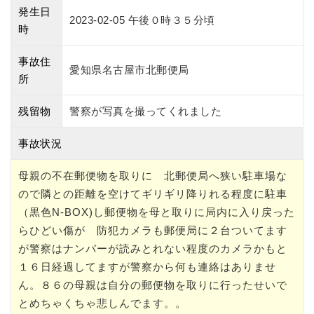
発生日
2023-02-05 午後０時３５分頃
時
事故住
愛知県名古屋市北郵便局
所
残留物
警察が写真を撮ってくれました
事故状況
母親の不在郵便物を取りに 北郵便局へ狭い駐車場な
ので隣との距離を空けてギリギリ降りれる程度に駐車
（黒色N-BOX)し郵便物を母と取りに局内に入り戻った
らひどい傷が 防犯カメラも郵便局に２台ついてます
が警察はナンバーが読みとれない程度のカメラかもと
１６日経過してますが警察から何も連絡はありませ
ん。８６の母親は自分の郵便物を取りに行ったせいで
とめちゃくちゃ悲しんでます。。