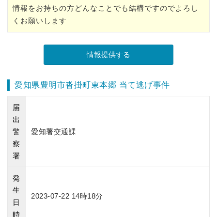
情報をお持ちの方どんなことでも結構ですのでよろし
くお願いします
愛知県豊明市沓掛町東本郷 当て逃げ事件
届
出
警
愛知署交通課
察
署
発
生
2023-07-22 14時18分
日
時