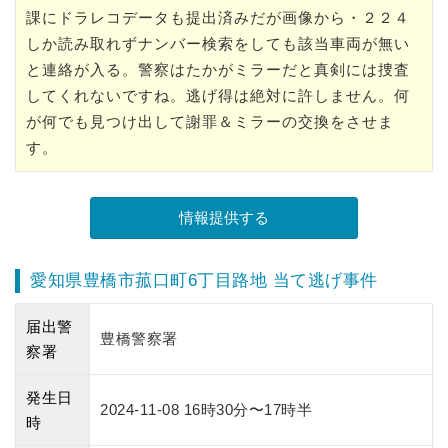
課にドラレコデータも提出済みだが画像から・２２４
しか読み取れずナンバー検索をしても該当車両が無い
と連絡が入る。警察はたかがミラーだと真剣には捜査
してくれないですね。逃げ得は絶対に許しません。何
が何でも見つけ出して謝罪＆ミラーの交換をさせま
す。
愛知県豊橋市菰口町6丁目路地 当て逃げ事件
届出警
豊橋警察署
察署
発生日
2024-11-08 16時30分〜17時半
時