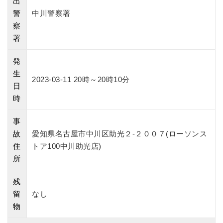
出
警
中川警察署
察
署
発
生
2023-03-11 20時～20時10分
日
時
事
故
愛知県名古屋市中川区助光２‐２００７(ローソンス
住
トア100中川助光店)
所
残
留
なし
物