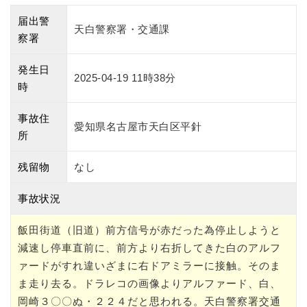
届出警
天白警察署・交通課
察署
発生日
2025-04-19 11時38分
時
事故住
愛知県名古屋市天白区平針
所
残留物
なし
事故状況
飯田街道（旧道）前方信号が赤だった為停止しようと
減速し停車直前に、前方より右折してきた白のアルフ
ァードがすれ違いざまに右ドアミラーに接触。そのま
ま走り去る。ドラレコの画像よりアルファード、白、
岡崎３〇〇ぬ・２２４だと思われる。天白警察署交通