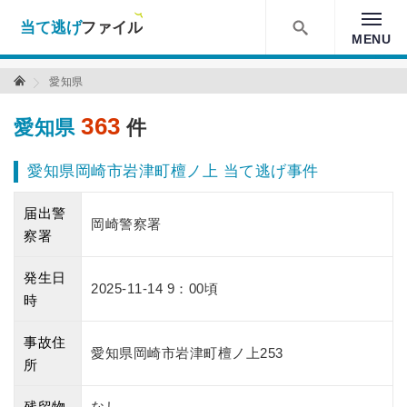
当て逃げファイル！
MENU
検索
当て逃げファイル TOP
愛知県
363
愛知県
件
愛知県岡崎市岩津町檀ノ上 当て逃げ事件
届出警
岡崎警察署
察署
発生日
2025-11-14 9：00頃
時
事故住
愛知県岡崎市岩津町檀ノ上253
所
残留物
なし