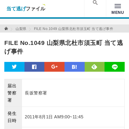
当て逃げファイル！
Warning
: Undefined array key "amp" in
/home/xs157036/moon-
cross.com/public_html/wp/wp-content/themes/crossmastery-
検索
MENU
3c/single_main.php
on line
13
当て逃げファイル 当て逃げファイル
山梨県
FILE No.1049 山梨県北杜市須玉町 当て逃げ事件
FILE No.1049 山梨県北杜市須玉町 当て逃
げ事件
feedly
twitter
facebook
google
hatena
line
届出
警察
長坂警察署
署
発生
2011年8月1日 AM9:00~11:45
日時