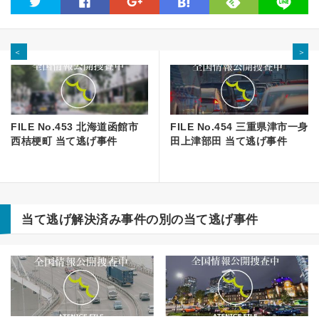
feedly
twitter
facebook
google
hatena
line
＜
＞
FILE No.453 北海道函館市
FILE No.454 三重県津市一身
西桔梗町 当て逃げ事件
田上津部田 当て逃げ事件
当て逃げ解決済み事件の別の当て逃げ事件