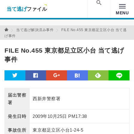
当て逃げファイル！
Warning
: Undefined array key "amp" in
/home/xs157036/moon-
cross.com/public_html/wp/wp-content/themes/crossmastery-
検索
MENU
3c/single_main.php
on line
13
当て逃げファイル 当て逃げファイル
当て逃げ解決済み事件
FILE No.455 東京都足立区小台 当て逃
げ事件
FILE No.455 東京都足立区小台 当て逃げ
事件
feedly
twitter
facebook
google
hatena
line
届出警察
西新井警察署
署
発生日時
2009年10月25日 PM17:38
事故住所
東京都足立区小台1-24-5