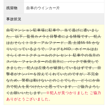
残留物
自車のウインカー片
事故状況
自宅マンション駐車場に駐車中、当て逃げに遭いまし
た。 以下、監視カメラと目撃者による情報です。 犯人
はおそらくトヨタ・アルファード、黒 土浦55-55 かな
りいじっているようで、フォグもHID、ホイールはお
そらくオートクチュールのクレセント 駐車中の当方の
スバル・フォレスターの左前方に、バックで衝突して
きました。 犯人は左後ろが破損しているはずです。 目
撃者がナンバーを控えてくれていたのですが、不完全
なため、警察は動けないとのことでした。 どうにか自
力で犯人を見つけたいと思っています。 ご協力よろし
くお願いいたします。
※犯人が見つかりました ご協力
ありがとうございました。