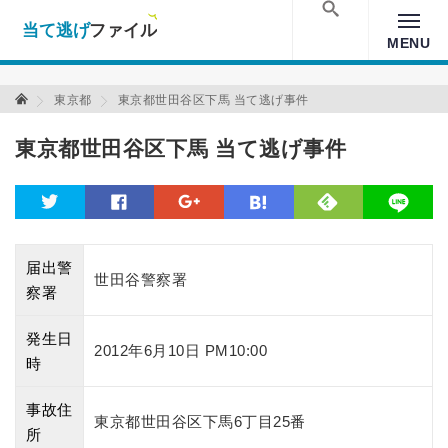
当て逃げファイル！
Warning
: Undefined array key "amp" in
/home/xs157036/moon-
cross.com/public_html/wp/wp-content/themes/crossmastery-
検索
MENU
3c/single_main.php
on line
13
当て逃げファイル 当て逃げファイル
東京都
東京都世田谷区下馬 当て逃げ事件
東京都世田谷区下馬 当て逃げ事件
feedly
twitter
facebook
google
hatena
line
届出警
世田谷警察署
察署
発生日
2012年6月10日 PM10:00
時
事故住
東京都世田谷区下馬6丁目25番
所