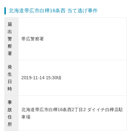
北海道帯広市白樺16条西 当て逃げ事件
届
出
警
帯広警察署
察
署
発
生
2019-11-14 15:30頃
日
時
事
故
北海道帯広市白樺16条西2丁目2 ダイイチ白樺店駐
住
車場
所