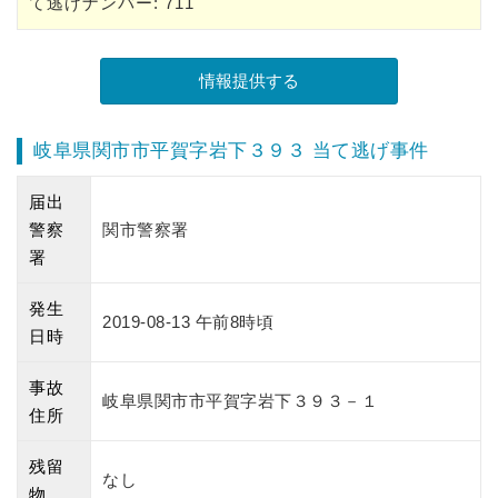
て逃げナンバー: 711
岐阜県関市市平賀字岩下３９３ 当て逃げ事件
届出
警察
関市警察署
署
発生
2019-08-13 午前8時頃
日時
事故
岐阜県関市市平賀字岩下３９３－１
住所
残留
なし
物