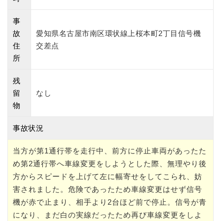
事
故
愛知県名古屋市南区環状線上桜本町2丁目信号機
住
交差点
所
残
留
なし
物
事故状況
当方が第1通行帯を走行中、前方に停止車両があったた
め第2通行帯へ車線変更をしようとした際、無理やり後
方からスピードを上げて左に幅寄せをしてこられ、妨
害されました。危険であったため車線変更はせず信号
機が赤で止まり、相手より2台ほど前で停止。信号が青
になり、まだ白の実線だったため再び車線変更をしよ