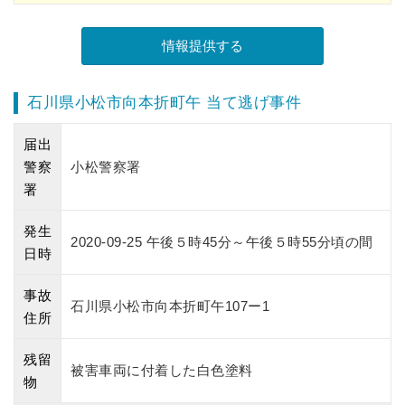
石川県小松市向本折町午 当て逃げ事件
届出
警察
小松警察署
署
発生
2020-09-25 午後５時45分～午後５時55分頃の間
日時
事故
石川県小松市向本折町午107ー1
住所
残留
被害車両に付着した白色塗料
物