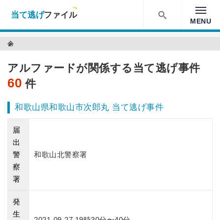
当て逃げファイル！
MENU
検索
当て逃げファイル TOP
アルファードが関係する当て逃げ事件
60
件
和歌山県和歌山市次郎丸 当て逃げ事件
届
出
警
和歌山北警察署
察
署
発
生
2021-09-27 19時30分〜40分