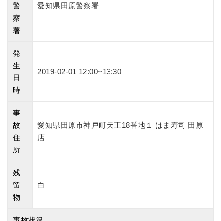
警
愛知県田原警察署
察
署
発
生
2019-02-01 12:00~13:30
日
時
事
故
愛知県田原市神戸町天王18番地１ はま寿司 田原
住
店
所
残
留
白
物
事故状況