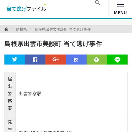
当て逃げファイル！
Warning
: Undefined array key "amp" in
/home/xs157036/moon-
cross.com/public_html/wp/wp-content/themes/crossmastery-
検索
MENU
3c/single_main.php
on line
13
当て逃げファイル 当て逃げファイル
島根県
島根県出雲市美談町 当て逃げ事件
島根県出雲市美談町 当て逃げ事件
feedly
twitter
facebook
google
hatena
line
届
出
警
出雲警察署
察
署
発
生