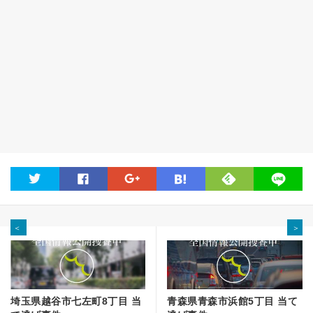
feedly
twitter
facebook
google
hatena
line
＜
＞
埼玉県越谷市七左町8丁目 当
青森県青森市浜館5丁目 当て