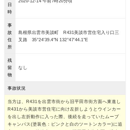
2020-12-14 午前7時20分頃
日
時
事
故
島根県出雲市美談町 R431美談市営住宅入り口三
住
叉路 35°24’39.4″N 132°47’44.1″E
所
残
留
なし
物
事故状況
当方は、R431を出雲市街から旧平田市街方面へ東進し
R431から美談市営住宅に向け左折しようとウインカー
を出し左折動作に入った際、後続を走っていたムーブ
キャンバス(塗装色：ピンクと白のツートンカラー)に追