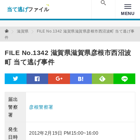
当て逃げファイル！
Warning
: Undefined array key "amp" in
/home/xs157036/moon-
cross.com/public_html/wp/wp-content/themes/crossmastery-
検索
MENU
3c/single_main.php
on line
13
当て逃げファイル 当て逃げファイル
滋賀県
FILE No.1342 滋賀県滋賀県彦根市西沼波町 当て逃げ事
件
FILE No.1342 滋賀県滋賀県彦根市西沼波
町 当て逃げ事件
feedly
twitter
facebook
google
hatena
line
届出
警察
彦根警察署
署
発生
2012年2月19日 PM15:00~16:00
日時