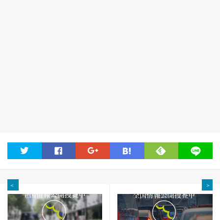
feedly
twitter
facebook
google
hatena
line
＜
＞