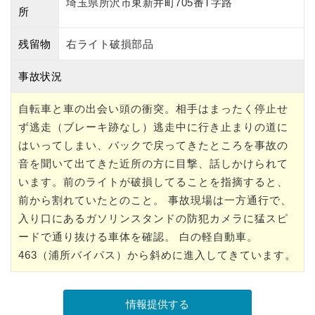
埼玉県所沢市東新井町705番T字路
所
残留物
右ライト破損部品
事故状況
自転車と車の出会い頭の衝突。相手はまったく停止せ
ず逃走（ブレーキ跡なし）逃走中に行き止まりの道に
はいってしまい、バックで戻ってきたところを事故の
音を聞いて出てきた近所の方に目撃、話しかけられて
います。前のライトが破損してることを指摘すると、
前から割れていたとのこと。 事故現場は一方通行で、
入り口にあるガソリンスタンドの防犯カメラに猛スピ
ードで通り抜ける車体を確認。 白の軽自動車。
463（浦所バイパス）から斜めに進入してきています。