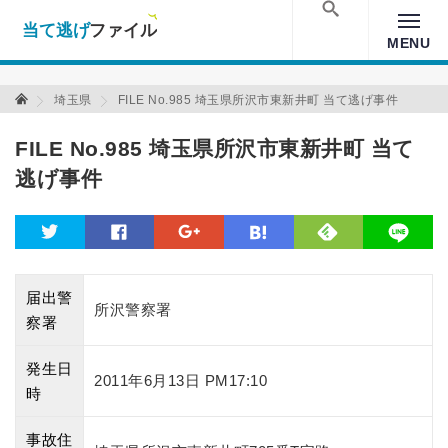
当て逃げファイル！
Warning
: Undefined array key "amp" in
/home/xs157036/moon-
cross.com/public_html/wp/wp-content/themes/crossmastery-
検索
MENU
3c/single_main.php
on line
13
当て逃げファイル 当て逃げファイル
埼玉県
FILE No.985 埼玉県所沢市東新井町 当て逃げ事件
FILE No.985 埼玉県所沢市東新井町 当て
逃げ事件
feedly
twitter
facebook
google
hatena
line
届出警
所沢警察署
察署
発生日
2011年6月13日 PM17:10
時
事故住