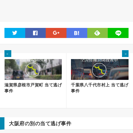
feedly
twitter
facebook
google
hatena
line
＜
＞
滋賀県彦根市戸賀町 当て逃げ
千葉県八千代市村上 当て逃げ
事件
事件
大阪府の別の当て逃げ事件