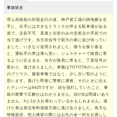
事故状況
堺上高校前の対面走行の道、神戸屋工場の跡地横を右
手に、左手には大きなトラックが停まる駐車場がある
道で、左折不可、直進と右折のみの交差点の手前での
当て逃げです。当方赤信号で前方の車に並び待ってい
ました。いきなり追突されました。後ろを振り返る
と、運転手の男は薄ら笑い、ジェスチャーで路肩に寄
るように伝えるも、当方が路肩に寄ると、丁度信号が
変わり、逃げ去りました。車種はTOYOTAのシルバー
のプリウス。最新車種ではなく、少し古い型のように
思います。逃げた即座に警察に通報、そのときに伝え
たナンバーは6425ですが、頭を強打していたこと、事
故の衝撃で正解かはわかりません。頭の6は間違いあり
ません。4と2が入れ替わっているかもしれません。逃
げた車は泉北有料道路方面に逃げ去りました。有力な
情報提供、犯人検挙の際にはお礼の金一封をお渡しし