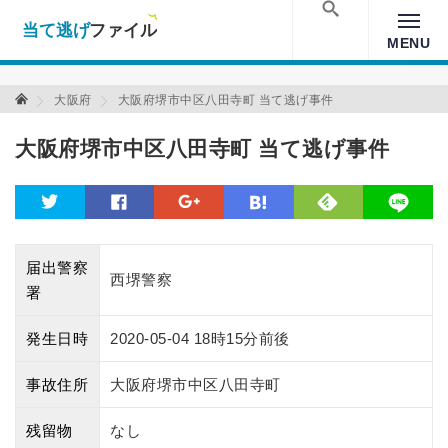
当て逃げファイル！
Warning
: Undefined array key "amp" in
/home/xs157036/moon-
cross.com/public_html/wp/wp-content/themes/crossmastery-
検索
MENU
3c/single_main.php
on line
13
当て逃げファイル 当て逃げファイル
大阪府
大阪府堺市中区八田寺町 当て逃げ事件
大阪府堺市中区八田寺町 当て逃げ事件
feedly
twitter
facebook
google
hatena
line
届出警察
西堺警察
署
発生日時
2020-05-04 18時15分前後
事故住所
大阪府堺市中区八田寺町
残留物
なし