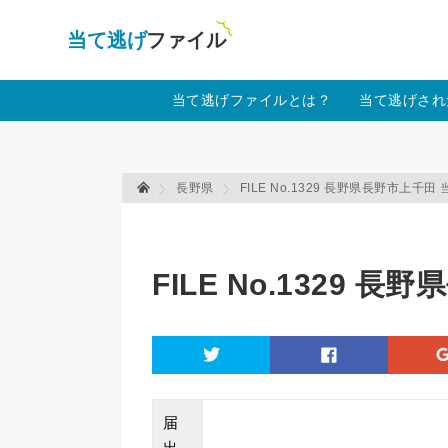
当て逃げファイル！
Warning
: Undefined array key "amp" in
/home
当て逃げファイルとは？
当て逃げされ
長野県
FILE No.1329 長野県長野市上千
当て逃げファイル 当て逃げファイル
FILE No.1329
twitter
facebook
届
出