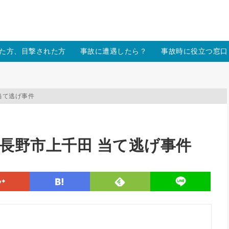
/xs157036/moon-cross.com/public_html/wp/wp-content/themes
た方、目撃された方
事故に遭遇したら？
事故時に役立つ窓口
田 当て逃げ事件
 長野県長野市上千田 当て逃げ事件
line
google
hatena
feedly