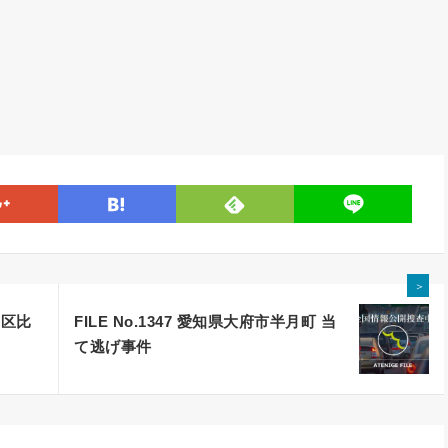
line
google
hatena
feedly
＞
多区比
FILE No.1347 愛知県大府市半月町 当
て逃げ事件