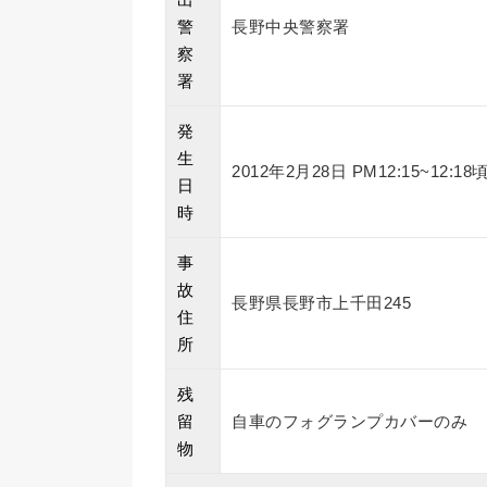
警
長野中央警察署
察
署
発
生
2012年2月28日 PM12:15~12:18
日
時
事
故
長野県長野市上千田245
住
所
残
留
自車のフォグランプカバーのみ
物