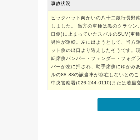
事故状況
ビックハット向かいの八十二銀行長野南
しました。 当方の車種は黒のクラウン
口側)に止まっていたスバルのSUV(車種
男性が運転。左に出ようとして、当方
ット側の出口より逃走したそうです。現
転席側バンパー・フェンダー・フォグ
パーが左に押され、助手席側にゆがみあ
ルの88-88の該当車が存在しないと
中央警察署(026-244-0110)または若