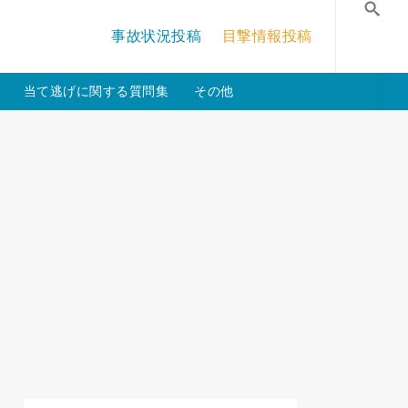
/crossmastery-3c/single_main.php
on line
13
事故状況投稿
目撃情報投稿
検
当て逃げに関する質問集
その他