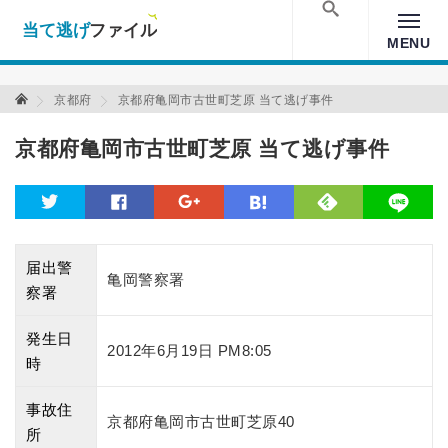
当て逃げファイル！
Warning
: Undefined array key "amp" in
/home/xs157036/moon-
cross.com/public_html/wp/wp-content/themes/crossmastery-
検索
MENU
3c/single_main.php
on line
13
当て逃げファイル 当て逃げファイル
京都府
京都府亀岡市古世町芝原 当て逃げ事件
京都府亀岡市古世町芝原 当て逃げ事件
feedly
twitter
facebook
google
hatena
line
届出警
亀岡警察署
察署
発生日
2012年6月19日 PM8:05
時
事故住
京都府亀岡市古世町芝原40
所