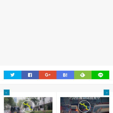
feedly
twitter
facebook
google
hatena
line
＜
＞