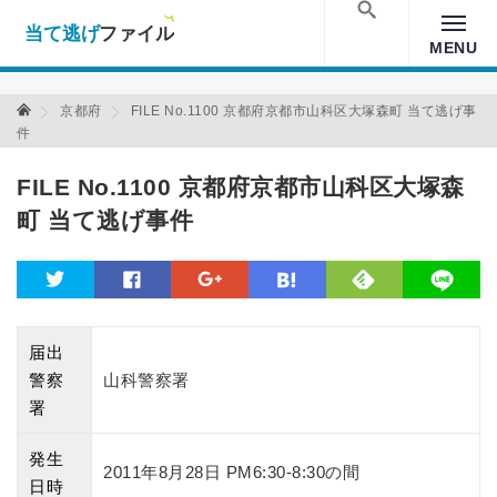
当て逃げファイル！
Warning
: Undefined array key "amp" in
/home/xs157036/moon-
cross.com/public_html/wp/wp-content/themes/crossmastery-
検索
MENU
3c/single_main.php
on line
13
当て逃げファイル 当て逃げファイル
京都府
FILE No.1100 京都府京都市山科区大塚森町 当て逃げ事
件
FILE No.1100 京都府京都市山科区大塚森
町 当て逃げ事件
feedly
twitter
facebook
google
hatena
line
届出
警察
山科警察署
署
発生
2011年8月28日 PM6:30-8:30の間
日時