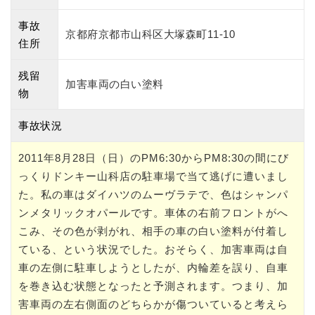
事故
京都府京都市山科区大塚森町11-10
住所
残留
加害車両の白い塗料
物
事故状況
2011年8月28日（日）のPM6:30からPM8:30の間にび
っくりドンキー山科店の駐車場で当て逃げに遭いまし
た。私の車はダイハツのムーヴラテで、色はシャンパ
ンメタリックオパールです。車体の右前フロントがへ
こみ、その色が剥がれ、相手の車の白い塗料が付着し
ている、という状況でした。おそらく、加害車両は自
車の左側に駐車しようとしたが、内輪差を誤り、自車
を巻き込む状態となったと予測されます。つまり、加
害車両の左右側面のどちらかが傷ついていると考えら