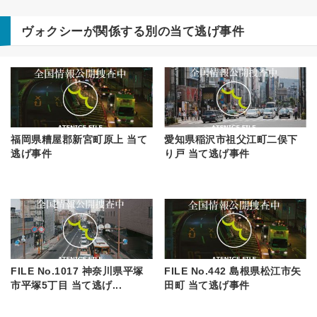
ヴォクシー
が関係する別の当て逃げ事件
福岡県糟屋郡新宮町原上 当て
愛知県稲沢市祖父江町二俣下
逃げ事件
り戸 当て逃げ事件
FILE No.1017 神奈川県平塚
FILE No.442 島根県松江市矢
市平塚5丁目 当て逃げ...
田町 当て逃げ事件