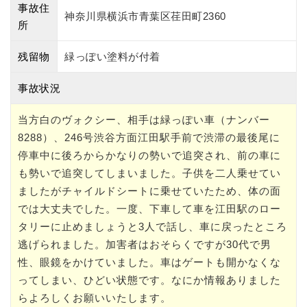
事故住
神奈川県横浜市青葉区荏田町2360
所
残留物
緑っぽい塗料が付着
事故状況
当方白のヴォクシー、相手は緑っぽい車（ナンバー
8288）、246号渋谷方面江田駅手前で渋滞の最後尾に
停車中に後ろからかなりの勢いで追突され、前の車に
も勢いで追突してしまいました。子供を二人乗せてい
ましたがチャイルドシートに乗せていたため、体の面
では大丈夫でした。一度、下車して車を江田駅のロー
タリーに止めましょうと3人で話し、車に戻ったところ
逃げられました。加害者はおそらくですが30代で男
性、眼鏡をかけていました。車はゲートも開かなくな
ってしまい、ひどい状態です。なにか情報ありました
らよろしくお願いいたします。