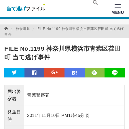
当て逃げファイル！
Warning
: Undefined array key "amp" in
/home/xs157036/moon-
cross.com/public_html/wp/wp-content/themes/crossmastery-
検索
MENU
3c/single_main.php
on line
13
当て逃げファイル 当て逃げファイル
神奈川県
FILE No.1199 神奈川県横浜市青葉区荏田町 当て逃げ
事件
FILE No.1199 神奈川県横浜市青葉区荏田
町 当て逃げ事件
feedly
twitter
facebook
google
hatena
line
届出警
青葉警察署
察署
発生日
2011年11月10日 PM1時45分頃
時