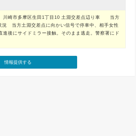
00場所 川崎市多摩区生田1丁目10 土淵交差点辺り車 当方
5状況 当方土淵交差点に向かい信号で停車中、相手女性
直進後にサイドミラー接触。そのまま逃走。警察署にド