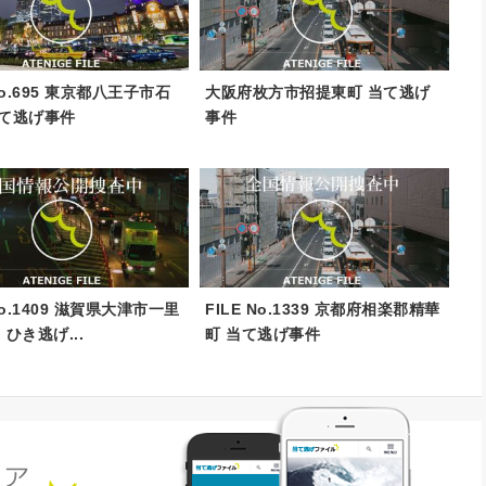
 No.695 東京都八王子市石
大阪府枚方市招提東町 当て逃げ
当て逃げ事件
事件
 No.1409 滋賀県大津市一里
FILE No.1339 京都府相楽郡精華
 ひき逃げ...
町 当て逃げ事件