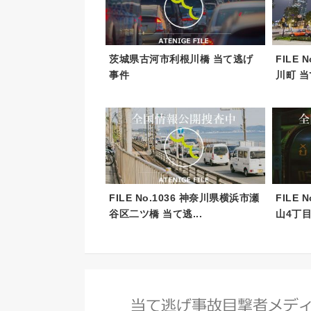
茨城県古河市利根川橋 当て逃げ
FILE
事件
川町 
FILE No.1036 神奈川県横浜市瀬
FILE
谷区二ツ橋 当て逃...
山4丁目