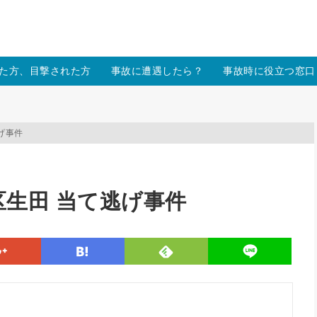
/xs157036/moon-cross.com/public_html/wp/wp-content/themes
た方、目撃された方
事故に遭遇したら？
事故時に役立つ窓口
げ事件
生田 当て逃げ事件
line
google
hatena
feedly