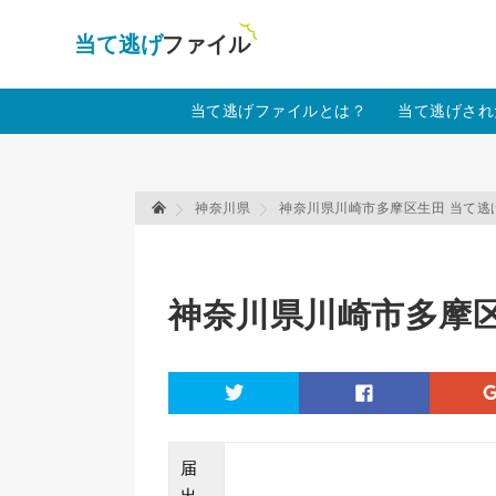
当て逃げファイル！
Warning
: Undefined array key "amp" in
/home
当て逃げファイルとは？
当て逃げされ
神奈川県
神奈川県川崎市多摩区生田 当て逃
当て逃げファイル 当て逃げファイル
神奈川県川崎市多摩区
twitter
facebook
届
出