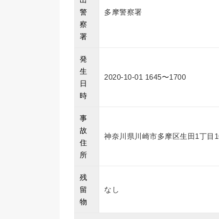
警
多摩警察署
察
署
発
生
2020-10-01 1645〜1700
日
時
事
故
神奈川県川崎市多摩区生田1丁目1
住
所
残
留
なし
物