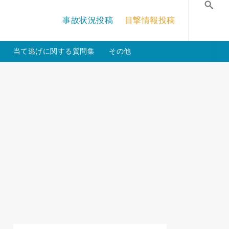
/crossmastery-3c/single_main.php
on line
13
事故状況投稿
目撃情報投稿
検
当て逃げに関する質問集
その他