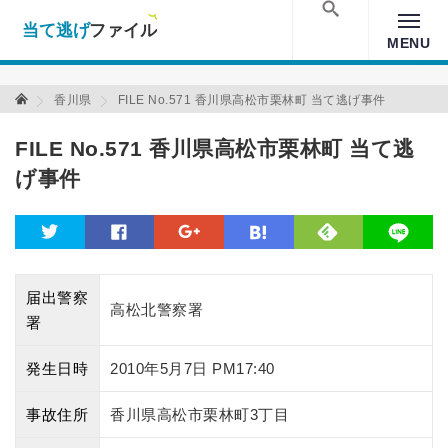
当て逃げファイル！
Warning
: Undefined array key "amp" in
/home/xs157036/moon-
cross.com/public_html/wp/wp-content/themes/crossmastery-
検索
MENU
3c/single_main.php
on line
13
当て逃げファイル 当て逃げファイル
香川県
FILE No.571 香川県高松市栗林町 当て逃げ事件
FILE No.571 香川県高松市栗林町 当て逃
げ事件
feedly
twitter
facebook
google
hatena
line
届出警察
高松北警察署
署
発生日時
2010年5月7日 PM17:40
事故住所
香川県高松市栗林町3丁目