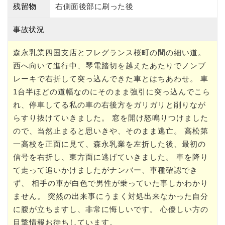
残留物
右側面後部に刷った後
事故状況
森永乳業四国支店とフレグランス桜町の間の細い道。
西へ向いて進行中、琴電踏切を越えたあたりでノンブ
レーキで右折して突っ込んできた車とはちあわせ。 車
1台半ほどの道幅なのにそのまま強引に突っ込んでこら
れ、停車してる私の車の右後方をガリガリと削りなが
らすり抜けていきました。 窓を開け怒鳴りつけました
ので、当然止まると思いきや、そのまま逃亡。 高松第
一高校を正面に見て、森永乳業を左折した後、最初の
信号を右折し、東方面に逃げていきました。 車を降り
て走って追いかけましたがナンバー、車種確認でき
ず、 相手の車が白色で男性が乗っていた事しかわかり
ません。 突然の出来事にうまく対処出来なかった自分
に腹が立ちますし、非常に悔しいです。 心優しい方の
目撃情報お待ちしています。