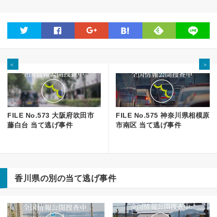
feedly
twitter
facebook
google
hatena
line
＜
＞
FILE No.573 大阪府吹田市
FILE No.575 神奈川県相模原
藤白台 当て逃げ事件
市南区 当て逃げ事件
香川県の別の当て逃げ事件