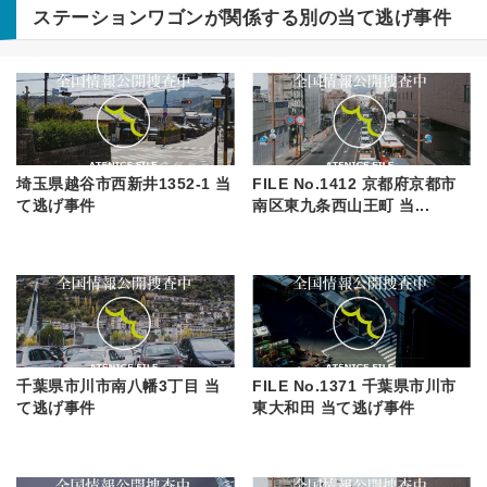
ステーションワゴン
が関係する別の当て逃げ事件
埼玉県越谷市西新井1352-1 当
FILE No.1412 京都府京都市
て逃げ事件
南区東九条西山王町 当...
千葉県市川市南八幡3丁目 当
FILE No.1371 千葉県市川市
て逃げ事件
東大和田 当て逃げ事件