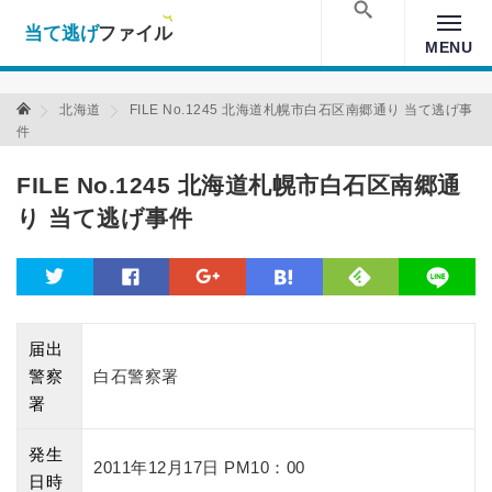
当て逃げファイル！
Warning
: Undefined array key "amp" in
/home/xs157036/moon-
cross.com/public_html/wp/wp-content/themes/crossmastery-
検索
MENU
3c/single_main.php
on line
13
当て逃げファイル 当て逃げファイル
北海道
FILE No.1245 北海道札幌市白石区南郷通り 当て逃げ事
件
FILE No.1245 北海道札幌市白石区南郷通
り 当て逃げ事件
feedly
twitter
facebook
google
hatena
line
届出
警察
白石警察署
署
発生
2011年12月17日 PM10：00
日時