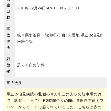
生
2010年12月24日 AM9：00～11：00
日
時
事
故
岐阜県多治見市前畑町5丁目161番地 県立多治見病
住
院駐車場
所
残
留
恐らく白の塗料
物
事故状況
県立多治見病院の北側の真ん中三角形状の駐車場の奥
で、診察に行っている2時間余りの間に運転席右側をフ
ロントからリアまで擦られていました。こちらは赤の