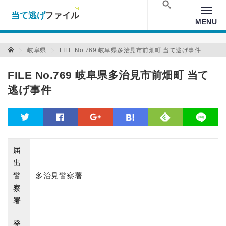
当て逃げファイル！
Warning
: Undefined array key "amp" in
/home/xs157036/moon-
cross.com/public_html/wp/wp-content/themes/crossmastery-
検索
MENU
3c/single_main.php
on line
13
当て逃げファイル 当て逃げファイル
岐阜県
FILE No.769 岐阜県多治見市前畑町 当て逃げ事件
FILE No.769 岐阜県多治見市前畑町 当て
逃げ事件
feedly
twitter
facebook
google
hatena
line
届
出
警
多治見警察署
察
署
発