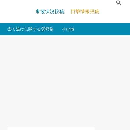
/crossmastery-3c/single_main.php
on line
13
事故状況投稿
目撃情報投稿
検
当て逃げに関する質問集
その他