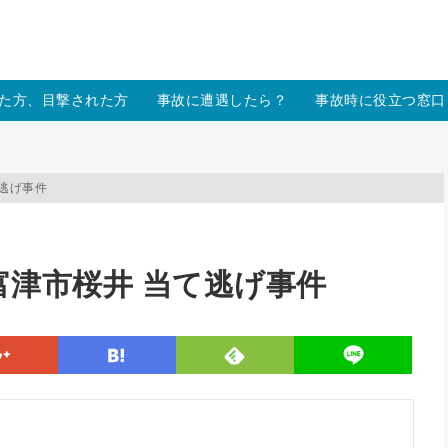
/xs157036/moon-cross.com/public_html/wp/wp-content/themes
た方、目撃された方
事故に遭遇したら？
事故時に役立つ窓口
て逃げ事件
千葉県富津市桜井 当て逃げ事件
line
google
hatena
feedly