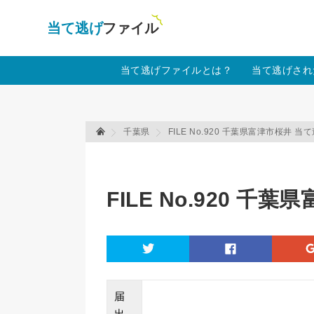
当て逃げファイル！
Warning
: Undefined array key "amp" in
/home
当て逃げファイルとは？
当て逃げされ
千葉県
FILE No.920 千葉県富津市桜井 当
当て逃げファイル 当て逃げファイル
FILE No.920 
twitter
facebook
届
出