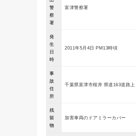
警
富津警察署
察
署
発
生
2011年5月4日 PM13時頃
日
時
事
故
千葉県富津市桜井 県道163道路上
住
所
残
留
加害車両のドアミラーカバー
物