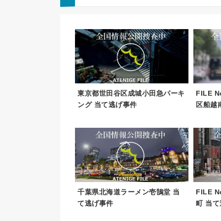
東京都世田谷区成城小田急パーキ
FILE
ング 当て逃げ事件
区船越南
千葉県北海道ラーメン壱鵠堂 当
FILE
て逃げ事件
町 当