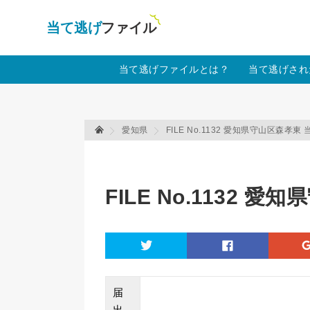
当て逃げファイル！
Warning
: Undefined array key "amp" in
/home
当て逃げファイルとは？
当て逃げされ
愛知県
FILE No.1132 愛知県守山区森孝東
当て逃げファイル 当て逃げファイル
FILE No.1132
twitter
facebook
届
出