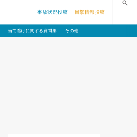
/crossmastery-3c/single_main.php
on line
13
事故状況投稿
目撃情報投稿
検
当て逃げに関する質問集
その他