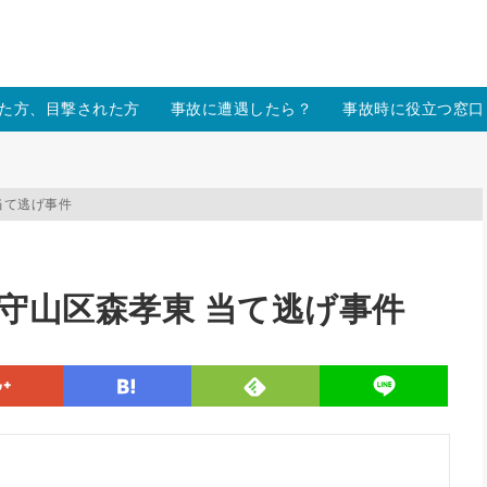
/xs157036/moon-cross.com/public_html/wp/wp-content/themes
た方、目撃された方
事故に遭遇したら？
事故時に役立つ窓口
 当て逃げ事件
 愛知県守山区森孝東 当て逃げ事件
line
google
hatena
feedly