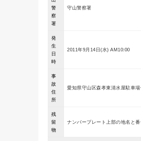
警
守山警察署
察
署
発
生
2011年9月14日(水) AM10:00
日
時
事
故
愛知県守山区森孝東清水屋駐車場
住
所
残
留
ナンバープレート上部の地名と番
物