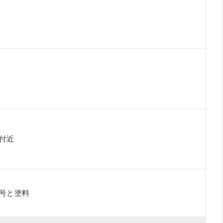
付近
号と塗料