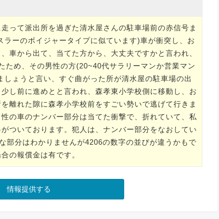
に走って派出所を過ぎた清水屋さんの駐車場前の赤信号ま
スラーのボイジャータイプに似ています)車が衝突し、お
て、車から出て、当てた方から、大丈夫ですかと言われ、
ため、その男性の方(20~40代サラリーマンか営業マン
ましょうと言い、すぐ曲がった所が清水屋の駐車場の出
う少し前に進めとと言われ、森孝東小学校側に移動し、お
所を離れた隙に森孝小学校前をすごい勢いで逃げて行きま
男性の車のナンバー部分は当てた衝撃で、折れていて、私
料がついております。犯人は、ナンバー部分をなおしてい
な部分はわかりませんが4206の数字の並びが違うかもで
場合の報償金は有です。