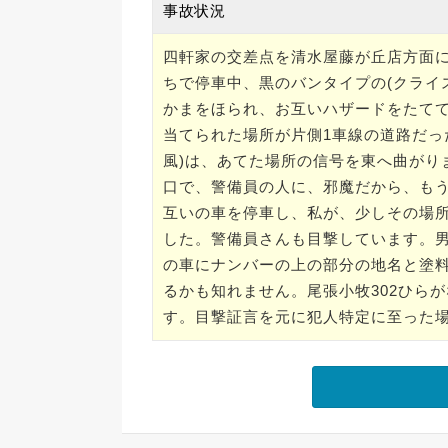
事故状況
四軒家の交差点を清水屋藤が丘店方面
ちで停車中、黒のバンタイプの(クライ
かまをほられ、お互いハザードをたて
当てられた場所が片側1車線の道路だった
風)は、あてた場所の信号を東へ曲がり
口で、警備員の人に、邪魔だから、も
互いの車を停車し、私が、少しその場
した。警備員さんも目撃しています。
の車にナンバーの上の部分の地名と塗
るかも知れません。尾張小牧302ひらが
す。目撃証言を元に犯人特定に至った