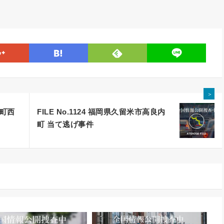
line
google
hatena
feedly
＞
平町西
FILE No.1124 福岡県久留米市高良内
町 当て逃げ事件