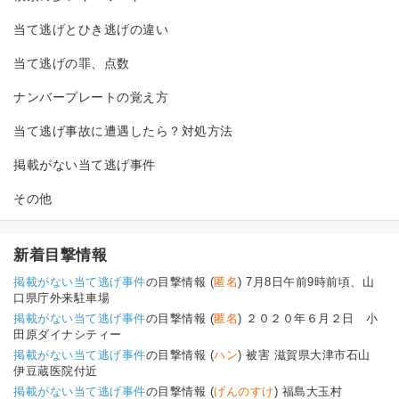
当て逃げとひき逃げの違い
当て逃げの罪、点数
ナンバープレートの覚え方
当て逃げ事故に遭遇したら？対処方法
掲載がない当て逃げ事件
その他
新着目撃情報
掲載がない当て逃げ事件
の目撃情報 (
匿名
) 7月8日午前9時前頃、山
口県庁外来駐車場
掲載がない当て逃げ事件
の目撃情報 (
匿名
) ２０２０年６月２日 小
田原ダイナシティー
掲載がない当て逃げ事件
の目撃情報 (
ハン
) 被害 滋賀県大津市石山
伊豆蔵医院付近
掲載がない当て逃げ事件
の目撃情報 (
げんのすけ
) 福島大玉村