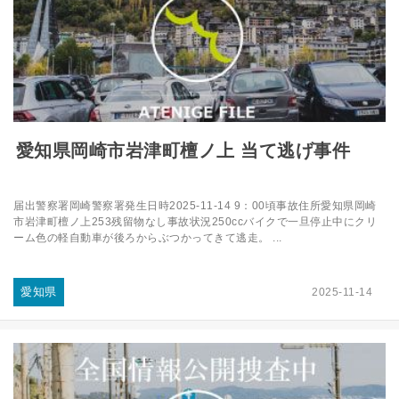
愛知県岡崎市岩津町檀ノ上 当て逃げ事件
届出警察署岡崎警察署発生日時2025-11-14 9：00頃事故住所愛知県岡崎
市岩津町檀ノ上253残留物なし事故状況250ccバイクで一旦停止中にクリ
ーム色の軽自動車が後ろからぶつかってきて逃走。 ...
愛知県
2025-11-14