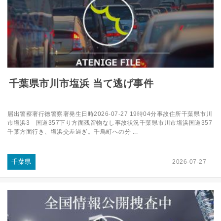
千葉県市川市塩浜 当て逃げ事件
届出警察署行徳警察署発生日時2026-07-27 19時04分事故住所千葉県市川
市塩浜3 国道357下り方面残留物なし事故状況千葉県市川市塩浜国道357
千葉方面行き、塩浜交差過ぎ。千鳥町への分 ...
千葉県
2026-07-27