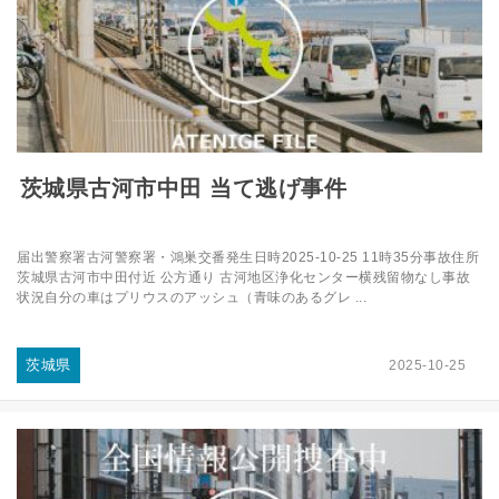
茨城県古河市中田 当て逃げ事件
届出警察署古河警察署・鴻巣交番発生日時2025-10-25 11時35分事故住所
茨城県古河市中田付近 公方通り 古河地区浄化センター横残留物なし事故
状況自分の車はプリウスのアッシュ（青味のあるグレ ...
茨城県
2025-10-25