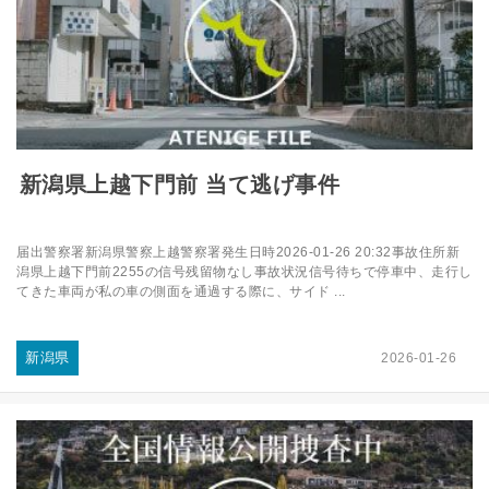
新潟県上越下門前 当て逃げ事件
届出警察署新潟県警察上越警察署発生日時2026-01-26 20:32事故住所新
潟県上越下門前2255の信号残留物なし事故状況信号待ちで停車中、走行し
てきた車両が私の車の側面を通過する際に、サイド ...
新潟県
2026-01-26