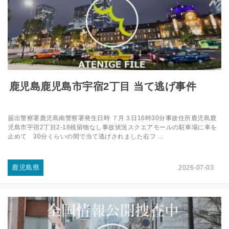
鹿児島鹿児島市宇宿2丁目 当て逃げ事件
届出警察署鹿児島南警察署発生日時 ７月３日16時30分事故住所鹿児島鹿
児島市宇宿2丁目2-18残留物なし事故状況スクエアモールの駐車場に車を
止めて 30分くらいの間で当て逃げされました右フ ...
鹿児島県
2026-07-03