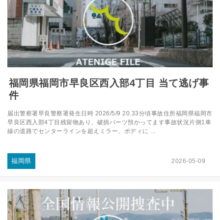
福岡県福岡市早良区西入部4丁目 当て逃げ事
件
届出警察署早良警察署発生日時 2026/5/9 20.33分頃事故住所福岡県福岡市
早良区西入部4丁目残留物あり、破損パーツ預かってます事故状況片側1車
線の道路でセンターラインを超えミラー、ボディに ...
福岡県
2026-05-09