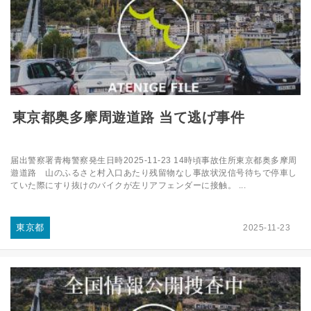
東京都奥多摩周遊道路 当て逃げ事件
届出警察署青梅警察発生日時2025-11-23 14時頃事故住所東京都奥多摩周
遊道路 山のふるさと村入口あたり残留物なし事故状況信号待ちで停車し
ていた際にすり抜けのバイクが左リアフェンダーに接触。 ...
東京都
2025-11-23